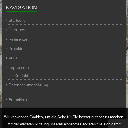
NAVIGATION
Startseite
Über uns
Referenzen
Projekte
VOB
Impressum
Kontakt
Datenschutzerklärung
Anmelden
Wir verwenden Cookies, um die Seite für Sie besser nutzbar zu machen.
Copyright © 2026
GaLaBau Steinhaus
. Alle Rechte vorbehalten.
Theme:
Esteem
von ThemeGrill. Präsentiert von
WordPress
.
Mit der weiteren Nutzung unseres Angebotes erklären Sie sich damit