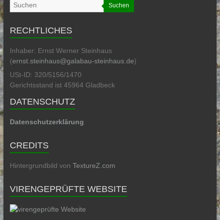
Suchen
RECHTLICHES
Inhaber: Ernst Werner Steinhaus
(
ernst.steinhaus@galabau-steinhaus.de
)
USt-ID: 320/5156/1470
Gerichtsstand ist 45964 Gladbeck
DATENSCHUTZ
Datenschutzerklärung
CREDITS
Hintergrundbild von
TextureZ.com
VIRENGEPRÜFTE WEBSITE