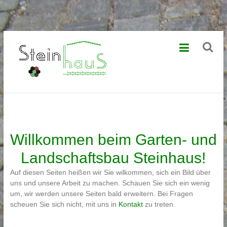
<!--
-->
Zum
GaLaBau
Inhalt
springen
Steinhaus
Garten-
und
Landschaftsbau,
Pflasterung
und
Pflasterversiegelung
Willkommen beim Garten- und
Landschaftsbau Steinhaus!
Auf diesen Seiten heißen wir Sie wilkommen, sich ein Bild über
uns und unsere Arbeit zu machen. Schauen Sie sich ein wenig
um, wir werden unsere Seiten bald erweitern. Bei Fragen
scheuen Sie sich nicht, mit uns in
Kontakt
zu treten.