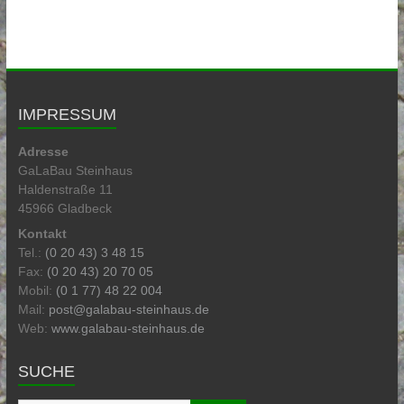
IMPRESSUM
Adresse
GaLaBau Steinhaus
Haldenstraße 11
45966 Gladbeck
Kontakt
Tel.:
(0 20 43) 3 48 15
Fax:
(0 20 43) 20 70 05
Mobil:
(0 1 77) 48 22 004
Mail:
post@galabau-steinhaus.de
Web:
www.galabau-steinhaus.de
SUCHE