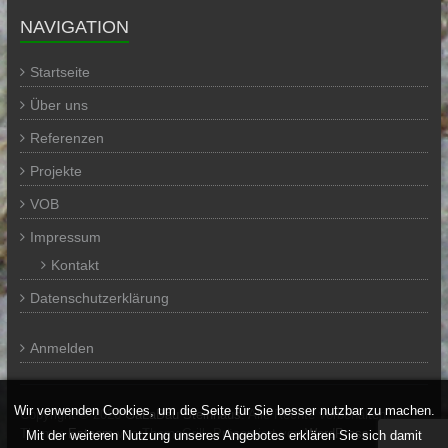
NAVIGATION
Startseite
Über uns
Referenzen
Projekte
VOB
Impressum
Kontakt
Datenschutzerklärung
Anmelden
Wir verwenden Cookies, um die Seite für Sie besser nutzbar zu machen.
Copyright © 2026
GaLaBau Steinhaus
. Alle Rechte vorbehalten.
Theme:
Esteem
von ThemeGrill. Präsentiert von
WordPress
.
Mit der weiteren Nutzung unseres Angebotes erklären Sie sich damit