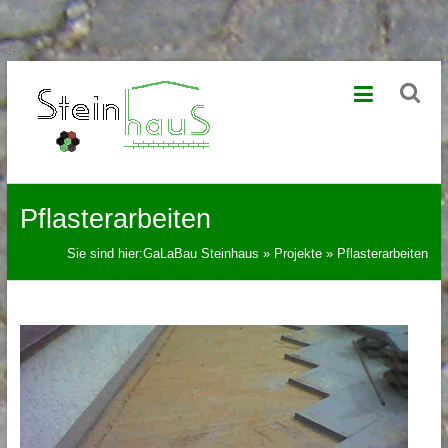
<!--
-->
Zum
GaLaBau
Inhalt
springen
Steinhaus
Garten-
und
Landschaftsbau,
Pflasterarbeiten
Pflasterung
und
Sie sind hier:
GaLaBau Steinhaus
»
Projekte
»
Pflasterarbeiten
Pflasterversiegelung