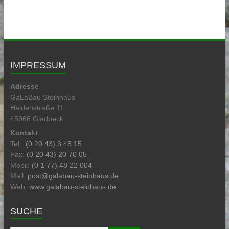
IMPRESSUM
Adresse
GaLaBau Steinhaus
Haldenstraße 11
45966 Gladbeck
Kontakt
Tel.:
(0 20 43) 3 48 15
Fax:
(0 20 43) 20 70 05
Mobil:
(0 1 77) 48 22 004
Mail:
post@galabau-steinhaus.de
Web:
www.galabau-steinhaus.de
SUCHE